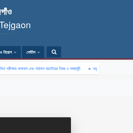
গাঁও
 Tejgaon
ি ও নিয়োগ
পোর্টাল
ীক্ষার ফলাফল এবং পাঠদান যাচাইয়ের বিষয় ও সময়সূচী
🔹 নতুন কুঁড়ি স্পোর্টস-২০২৬ অনলাইন নিব