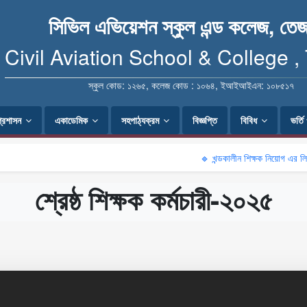
সিভিল এভিয়েশন স্কুল এন্ড কলেজ, তেজ
Civil Aviation School & College ,
স্কুল কোড: ১২৬৫, কলেজ কোড : ১০৬৪, ইআইআইএন: ১০৮৫১৭
প্রশাসন
একাডেমিক
সহপাঠ্যক্রম
বিজ্ঞপ্তি
বিবিধ
ভর্ত
🔹 খন্ডকালীন শিক্ষক নিয়োগ এর লিখিত পর
শ্রেষ্ঠ শিক্ষক কর্মচারী-২০২৫