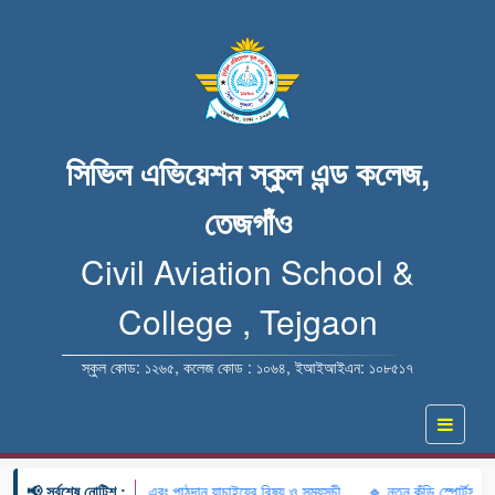
সিভিল এভিয়েশন স্কুল এন্ড কলেজ,
তেজগাঁও
Civil Aviation School &
College , Tejgaon
স্কুল কোড: ১২৬৫, কলেজ কোড : ১০৬৪, ইআইআইএন: ১০৮৫১৭
📢 সর্বশেষ নোটিশ :
এর লিখিত পরীক্ষার ফলাফল এবং পাঠদান যাচাইয়ের বিষয় ও সময়সূচী
🔹 নতুন কুঁড়ি স্পোর্টস-২০২৬