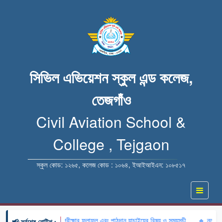
সিভিল এভিয়েশন স্কুল এন্ড কলেজ,
তেজগাঁও
Civil Aviation School &
College , Tejgaon
স্কুল কোড: ১২৬৫, কলেজ কোড : ১০৬৪, ইআইআইএন: ১০৮৫১৭
ন শিক্ষক নিয়োগ এর লিখিত পরীক্ষার ফলাফল এবং পাঠদান যাচাইয়ের বিষয় ও সময়সূচী
🔹 নতুন কুঁ
📢 সর্বশেষ নোটিশ :