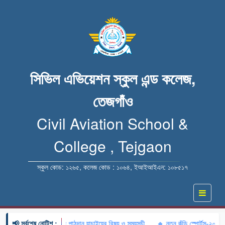
সিভিল এভিয়েশন স্কুল এন্ড কলেজ,
তেজগাঁও
Civil Aviation School &
College , Tejgaon
স্কুল কোড: ১২৬৫, কলেজ কোড : ১০৬৪, ইআইআইএন: ১০৮৫১৭
📢 সর্বশেষ নোটিশ :
লিখিত পরীক্ষার ফলাফল এবং পাঠদান যাচাইয়ের বিষয় ও সময়সূচী
🔹 নতুন কুঁড়ি স্পোর্টস-২০২৬ অন