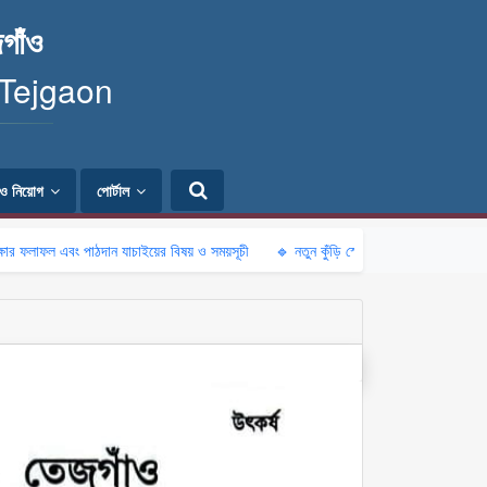
গাঁও
 Tejgaon
ি ও নিয়োগ
পোর্টাল
 এবং পাঠদান যাচাইয়ের বিষয় ও সময়সূচী
🔹 নতুন কুঁড়ি স্পোর্টস-২০২৬ অনলাইন নিবন্ধন প্রসঙ্গে