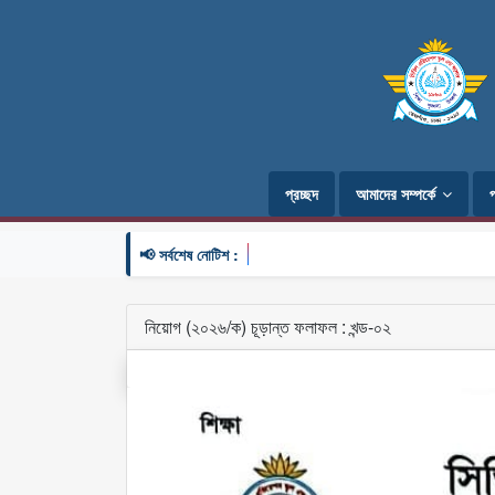
প্রচ্ছদ
আমাদের সম্পর্কে
📢 সর্বশেষ নোটিশ :
নিয়োগ (২০২৬/ক) চূড়ান্ত ফলাফল : খন্ড-০২