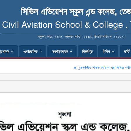
সিভিল এভিয়েশন স্কুল এন্ড কলেজ, তেজ
Civil Aviation School & College ,
স্কুল কোড: ১২৬৫, কলেজ কোড : ১০৬৪, ইআইআইএন: ১০৮৫১৭
প্রশাসন
একাডেমিক
সহপাঠ্যক্রম
বিজ্ঞপ্তি
বিবিধ
ভর্ত
🔹 খন্ডকালীন শিক্ষক নিয়োগ এর লিখিত পরীক্ষার ফলাফল